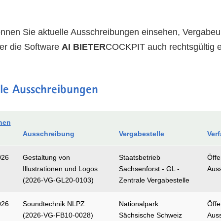
önnen Sie aktuelle Ausschreibungen einsehen, Vergabeun
er die
Software
AI BIETER
COCKPIT auch rechtsgültig e
le Ausschreibungen
nen
Ausschreibung
Vergabestelle
Verf
026
Gestaltung von
Staatsbetrieb
Öffe
Illustrationen und Logos
Sachsenforst - GL -
Aus
(2026-VG-GL20-0103)
Zentrale Vergabestelle
026
Soundtechnik NLPZ
Nationalpark
Öffe
(2026-VG-FB10-0028)
Sächsische Schweiz
Aus