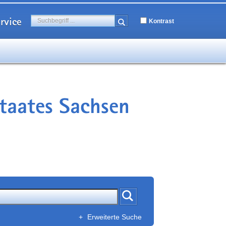
rvice
Kontrast
staates Sachsen
+
Erweiterte Suche