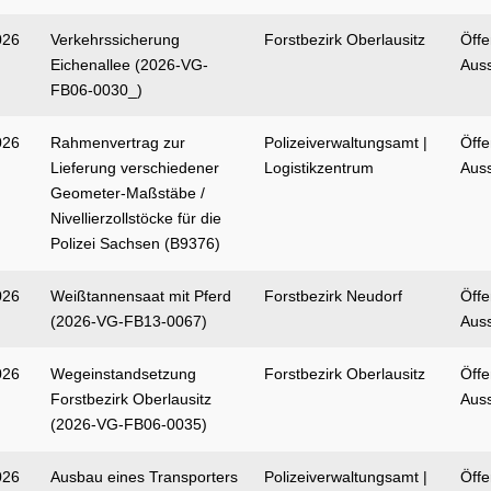
026
Verkehrssicherung
Forstbezirk Oberlausitz
Öffe
Eichenallee (2026-VG-
Aus
FB06-0030_)
026
Rahmenvertrag zur
Polizeiverwaltungsamt |
Öffe
Lieferung verschiedener
Logistikzentrum
Aus
Geometer-Maßstäbe /
Nivellierzollstöcke für die
Polizei Sachsen (B9376)
026
Weißtannensaat mit Pferd
Forstbezirk Neudorf
Öffe
(2026-VG-FB13-0067)
Aus
026
Wegeinstandsetzung
Forstbezirk Oberlausitz
Öffe
Forstbezirk Oberlausitz
Aus
(2026-VG-FB06-0035)
026
Ausbau eines Transporters
Polizeiverwaltungsamt |
Öffe