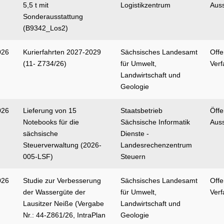
5,5 t mit
Logistikzentrum
Aus
Sonderausstattung
(B9342_Los2)
026
Kurierfahrten 2027-2029
Sächsisches Landesamt
Off
(11- Z734/26)
für Umwelt,
Verf
Landwirtschaft und
Geologie
026
Lieferung von 15
Staatsbetrieb
Öffe
Notebooks für die
Sächsische Informatik
Aus
sächsische
Dienste -
Steuerverwaltung (2026-
Landesrechenzentrum
005-LSF)
Steuern
026
Studie zur Verbesserung
Sächsisches Landesamt
Off
der Wassergüte der
für Umwelt,
Verf
Lausitzer Neiße (Vergabe
Landwirtschaft und
Nr.: 44-Z861/26, IntraPlan
Geologie