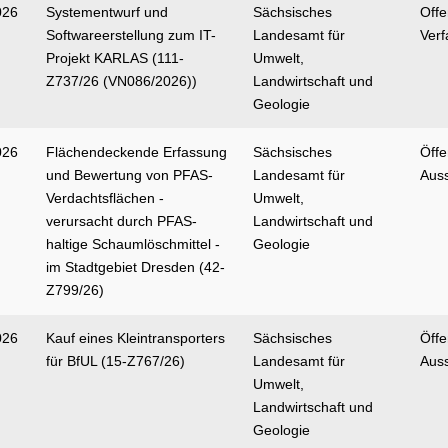
026
Systementwurf und
Sächsisches
Off
Softwareerstellung zum IT-
Landesamt für
Verf
Projekt KARLAS (111-
Umwelt,
Z737/26 (VN086/2026))
Landwirtschaft und
Geologie
026
Flächendeckende Erfassung
Sächsisches
Öffe
und Bewertung von PFAS-
Landesamt für
Aus
Verdachtsflächen -
Umwelt,
verursacht durch PFAS-
Landwirtschaft und
haltige Schaumlöschmittel -
Geologie
im Stadtgebiet Dresden (42-
Z799/26)
026
Kauf eines Kleintransporters
Sächsisches
Öffe
für BfUL (15-Z767/26)
Landesamt für
Aus
Umwelt,
Landwirtschaft und
Geologie