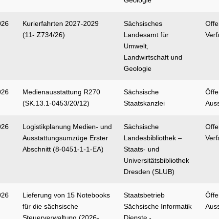
Geologie
026
Kurierfahrten 2027-2029
Sächsisches
Off
(11- Z734/26)
Landesamt für
Verf
Umwelt,
Landwirtschaft und
Geologie
026
Medienausstattung R270
Sächsische
Öffe
(SK.13.1-0453/20/12)
Staatskanzlei
Aus
026
Logistikplanung Medien- und
Sächsische
Off
Ausstattungsumzüge Erster
Landesbibliothek –
Verf
Abschnitt (8-0451-1-1-EA)
Staats- und
Universitätsbibliothek
Dresden (SLUB)
026
Lieferung von 15 Notebooks
Staatsbetrieb
Öffe
für die sächsische
Sächsische Informatik
Aus
Steuerverwaltung (2026-
Dienste -