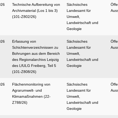
026
Technische Aufbereitung von
Sächsisches
Öffe
Archivmaterial (Los 1 bis 3)
Landesamt für
Aus
(101-Z802/26)
Umwelt,
Landwirtschaft und
Geologie
026
Erfassung von
Sächsisches
Öffe
Schichtenverzeichnissen zu
Landesamt für
Aus
Bohrungen aus dem Bereich
Umwelt,
des Regionalarchivs Leipzig
Landwirtschaft und
des LfULG Freiberg, Teil 5
Geologie
(101-Z808/26)
026
Flächenmonitoring von
Sächsisches
Öffe
Agrarumwelt- und
Landesamt für
Aus
Klimamaßnahmen (22-
Umwelt,
Z788/26)
Landwirtschaft und
Geologie