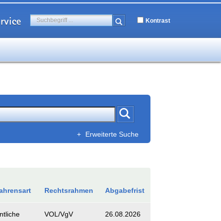
rvice
Kontrast
+
Erweiterte Suche
ahrensart
Rechtsrahmen
Abgabefrist
ntliche
VOL/VgV
26.08.2026