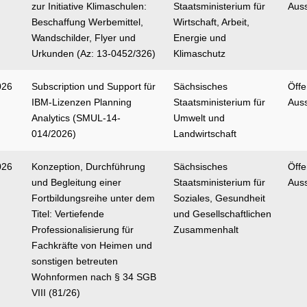
zur Initiative Klimaschulen:
Staatsministerium für
Aus
Beschaffung Werbemittel,
Wirtschaft, Arbeit,
Wandschilder, Flyer und
Energie und
Urkunden (Az: 13-0452/326)
Klimaschutz
026
Subscription und Support für
Sächsisches
Öffe
IBM-Lizenzen Planning
Staatsministerium für
Aus
Analytics (SMUL-14-
Umwelt und
014/2026)
Landwirtschaft
026
Konzeption, Durchführung
Sächsisches
Öffe
und Begleitung einer
Staatsministerium für
Aus
Fortbildungsreihe unter dem
Soziales, Gesundheit
Titel: Vertiefende
und Gesellschaftlichen
Professionalisierung für
Zusammenhalt
Fachkräfte von Heimen und
sonstigen betreuten
Wohnformen nach § 34 SGB
VIII (81/26)