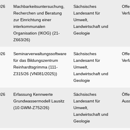
026
Machbarkeitsuntersuchung,
Sächsisches
Off
Recherchen und Beratung
Landesamt für
Verf
zur Einrichtung einer
Umwelt,
interkommunalen
Landwirtschaft und
Organisation (IKOG) (21-
Geologie
Z663/26)
026
Seminarverwaltungssoftware
Sächsisches
Off
für das Bildungszentrum
Landesamt für
Verf
Reinhardtsgrimma (111-
Umwelt,
Z315/26 (VN081/2025))
Landwirtschaft und
Geologie
026
Erfassung Kennwerte
Sächsisches
Öffe
Grundwassermodell Lausitz
Landesamt für
Aus
(10.GWM-Z752/26)
Umwelt,
Landwirtschaft und
Geologie