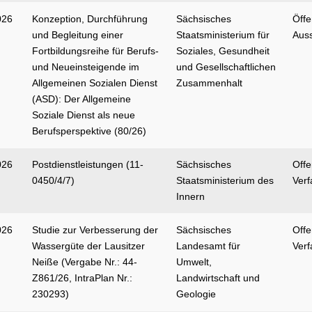
026
Konzeption, Durchführung
Sächsisches
Öffe
und Begleitung einer
Staatsministerium für
Aus
Fortbildungsreihe für Berufs-
Soziales, Gesundheit
und Neueinsteigende im
und Gesellschaftlichen
Allgemeinen Sozialen Dienst
Zusammenhalt
(ASD): Der Allgemeine
Soziale Dienst als neue
Berufsperspektive (80/26)
026
Postdienstleistungen (11-
Sächsisches
Off
0450/4/7)
Staatsministerium des
Verf
Innern
026
Studie zur Verbesserung der
Sächsisches
Off
Wassergüte der Lausitzer
Landesamt für
Verf
Neiße (Vergabe Nr.: 44-
Umwelt,
Z861/26, IntraPlan Nr.:
Landwirtschaft und
230293)
Geologie