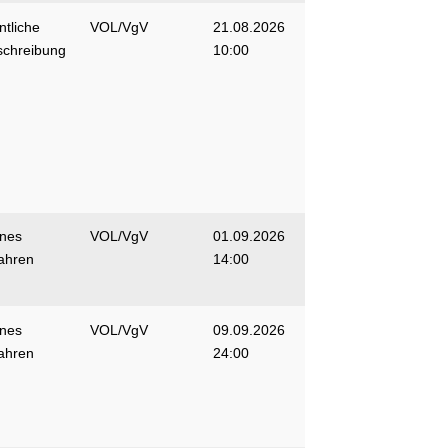
ntliche
VOL/VgV
21.08.2026
schreibung
10:00
enes
VOL/VgV
01.09.2026
ahren
14:00
enes
VOL/VgV
09.09.2026
ahren
24:00