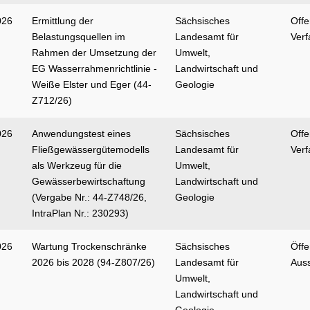
026
Ermittlung der
Sächsisches
Off
Belastungsquellen im
Landesamt für
Verf
Rahmen der Umsetzung der
Umwelt,
EG Wasserrahmenrichtlinie -
Landwirtschaft und
Weiße Elster und Eger (44-
Geologie
Z712/26)
026
Anwendungstest eines
Sächsisches
Off
Fließgewässergütemodells
Landesamt für
Verf
als Werkzeug für die
Umwelt,
Gewässerbewirtschaftung
Landwirtschaft und
(Vergabe Nr.: 44-Z748/26,
Geologie
IntraPlan Nr.: 230293)
026
Wartung Trockenschränke
Sächsisches
Öffe
2026 bis 2028 (94-Z807/26)
Landesamt für
Aus
Umwelt,
Landwirtschaft und