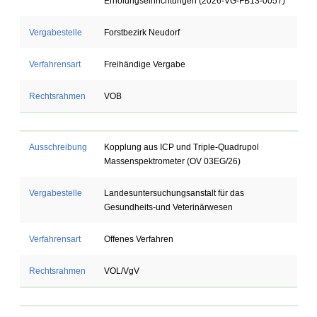
Erholungseinrichtungen (2026-VG-FB13-0057)
Vergabestelle
Forstbezirk Neudorf
Verfahrensart
Freihändige Vergabe
Rechtsrahmen
VOB
Ausschreibung
Kopplung aus ICP und Triple-Quadrupol
Massenspektrometer (OV 03EG/26)
Vergabestelle
Landesuntersuchungsanstalt für das
Gesundheits-und Veterinärwesen
Verfahrensart
Offenes Verfahren
Rechtsrahmen
VOL/VgV